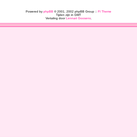
Powered by
phpBB
© 2001, 2002 phpBB Group ::
FI Theme
Tijden zijn in GMT
Vertaling door
Lennart Goosens
.