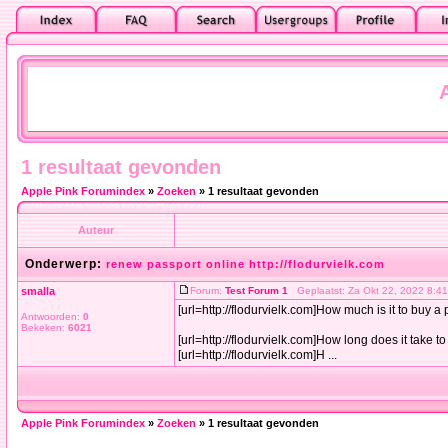
1 resultaat gevonden
Apple Pink Forumindex
»
Zoeken
» 1 resultaat gevonden
Auteur
Onderwerp:
renew passport online http://flodurvielk.com
smalla
Forum:
Test Forum 1
Geplaatst: Za Okt 22, 2022 8:
[url=http://flodurvielk.com]How much is it to buy a 
Antwoorden:
0
Bekeken:
6021
[url=http://flodurvielk.com]How long does it take t
[url=http://flodurvielk.com]H ...
Apple Pink Forumindex
»
Zoeken
» 1 resultaat gevonden