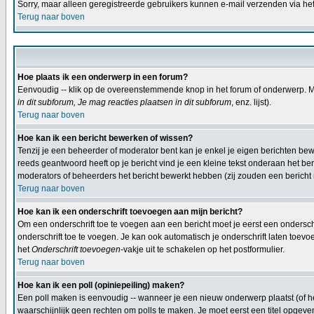
Sorry, maar alleen geregistreerde gebruikers kunnen e-mail verzenden via he
Terug naar boven
Hoe plaats ik een onderwerp in een forum?
Eenvoudig -- klik op de overeenstemmende knop in het forum of onderwerp. Mi
in dit subforum, Je mag reacties plaatsen in dit subforum
, enz. lijst).
Terug naar boven
Hoe kan ik een bericht bewerken of wissen?
Tenzij je een beheerder of moderator bent kan je enkel je eigen berichten b
reeds geantwoord heeft op je bericht vind je een kleine tekst onderaan het beri
moderators of beheerders het bericht bewerkt hebben (zij zouden een berich
Terug naar boven
Hoe kan ik een onderschrift toevoegen aan mijn bericht?
Om een onderschrift toe te voegen aan een bericht moet je eerst een onderschif
onderschrift toe te voegen. Je kan ook automatisch je onderschrift laten toevo
het
Onderschrift toevoegen
-vakje uit te schakelen op het postformulier.
Terug naar boven
Hoe kan ik een poll (opiniepeiling) maken?
Een poll maken is eenvoudig -- wanneer je een nieuw onderwerp plaatst (of het
waarschijnlijk geen rechten om polls te maken. Je moet eerst een titel opgeven