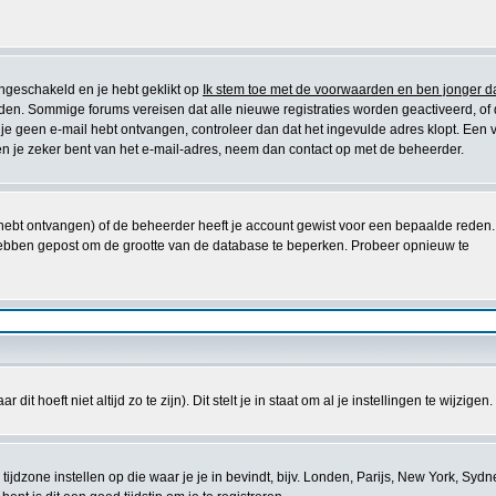
ingeschakeld en je hebt geklikt op
Ik stem toe met de voorwaarden en ben jonger d
worden. Sommige forums vereisen dat alle nieuwe registraties worden geactiveerd, of
en je geen e-mail hebt ontvangen, controleer dan dat het ingevulde adres klopt. Een 
n je zeker bent van het e-mail-adres, neem dan contact op met de beheerder.
e hebt ontvangen) of de beheerder heeft je account gewist voor een bepaalde reden.
ets hebben gepost om de grootte van de database te beperken. Probeer opnieuw te
t hoeft niet altijd zo te zijn). Dit stelt je in staat om al je instellingen te wijzigen.
je tijdzone instellen op die waar je je in bevindt, bijv. Londen, Parijs, New York, Sydn