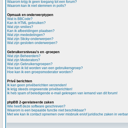
Waarom krijg ik geen toegang tot een forum?
Waarom kan ik niet stemmen in polls?
Opmaak en onderwerptypen
Wat is BBCode?
Kan ik HTML gebruiken?
Wat zijn smilies?
Kan ik afbeeldingen plaatsen?
Wat zijn mededelingen?
Wat zijn Sticky-onderwerpen?
Wat zijn gesloten onderwerpen?
Gebruikersniveau's en -groepen
Wat zijn Beheerders?
Wat zijn Moderators?
Wat zijn Gebruikersgroepen?
Hoe kan ik lid worden van een gebruikersgroep?
Hoe kan ik een groepsmoderator worden?
Privé berichten
Ik kan geen privéberichten verzenden!
Ik krijg steeds ongewenste privéberichten!
Ik heb spam of beledigende e-mail gekregen van iemand van dit forum!
phpBB 2-gerelateerde zaken
Wie heeft deze software geschreven?
Waarom is een bepaalde functie niet beschikbaar?
Met wie kan ik contact opnemen over misbruik en/of juridische zaken in verba