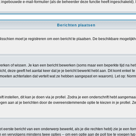
t ingebouwde e-mail-formulier (als de beheerder deze functie heeft ingeschakeld).
Berichten plaatsen
sschien moet je registreren om een bericht te plaatsen. De beschikbare mogelijkh
ewerken of wissen. Je kan een bericht bewerken (soms maar een beperkte tijd na he
cht, deze geeft het aantal keer dat je je bericht bewerkt hebt aan. Dit komt enkel t
t moeten achterlaten dat vertelt wat ze hebben aangepast en waarom). Let op: Nor
t instellen, dit kan je doen via je profiel. Zodra je een onderschrift hebt aangemaa
egen aan al je berichten door de overeenstemmende optie te kiezen in je profiel. Zel
 eerste bericht van een onderwerp bewerkt, als je die rechten hebt) zie je een for
 en vervolgens minstens twee opties -- om een optie aan de poll toe te voegen typ 