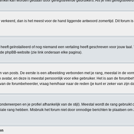
nkel kan worden gedaan door geregistreerde gebruikers. Als je niet geregistreerd be
eeds verkeerd, dan is het meest voor de hand liggende antwoord zomertijd. Dit forum
eeft geïnstalleerd of nog niemand een vertaling heeft geschreven voor jouw taal. 
 de phpBB-website (zie link onderaan elke pagina).
van posts. De eerste is een afbeelding verbonden met je rang, meestal in de vorm v
 avatar, en deze is meestal persoonlijk voor elke gebruiker. Het is aan de forumb
 van de forumbeheerder, vraag hem/haar naar de reden (je kunt er zeker van zijn d
 onderwerpen en je profiel afhankelijk van de stijl). Meestal wordt de rang gebrui
le rang hebben. Misbruik het forum niet door onnodige berichten te plaatsen om zo
en