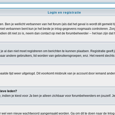
Login en registratie
en. Ben je wellicht verbannen van het forum (als dat het geval is wordt dit gemeld 
iet verbannen bent kun je het beste je inlog-gegevens nogmaals controleren. Zorg er
ndien dit niet zo is, neem dan contact op met de forumbeheerder -- het kan zijn dat
je al dan niet moet registreren om berichten te kunnen plaatsen. Registratie geeft 
naar andere gebruikers, lid worden van gebruikersgroepen, enz. Het neemt slechts 
aalde tijd weer uitgelogd. Dit voorkomt misbruik van je account door iemand anders. I
tieve leden?
n
, indien je kiest voor
Ja
ben je alleen zichbaar voor forumbeheerders en jouzelf. Je
r wel een nieuw wachtwoord aangemaakt worden. Ga om dit te doen naar de Inlog-