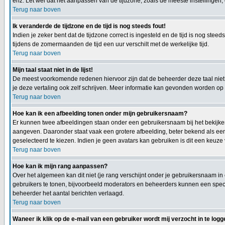
enz. Let wel dat het aanpassen van de tijdzone, zoals de meeste instellingen, e
Terug naar boven
Ik veranderde de tijdzone en de tijd is nog steeds fout!
Indien je zeker bent dat de tijdzone correct is ingesteld en de tijd is nog st
tijdens de zomermaanden de tijd een uur verschilt met de werkelijke tijd.
Terug naar boven
Mijn taal staat niet in de lijst!
De meest voorkomende redenen hiervoor zijn dat de beheerder deze taal niet h
je deze vertaling ook zelf schrijven. Meer informatie kan gevonden worden op
Terug naar boven
Hoe kan ik een afbeelding tonen onder mijn gebruikersnaam?
Er kunnen twee afbeeldingen staan onder een gebruikersnaam bij het bekijken 
aangeven. Daaronder staat vaak een grotere afbeelding, beter bekend als een
geselecteerd te kiezen. Indien je geen avatars kan gebruiken is dit een keuze
Terug naar boven
Hoe kan ik mijn rang aanpassen?
Over het algemeen kan dit niet (je rang verschijnt onder je gebruikersnaam in
gebruikers te tonen, bijvoorbeeld moderators en beheerders kunnen een specia
beheerder het aantal berichten verlaagd.
Terug naar boven
Waneer ik klik op de e-mail van een gebruiker wordt mij verzocht in te logg