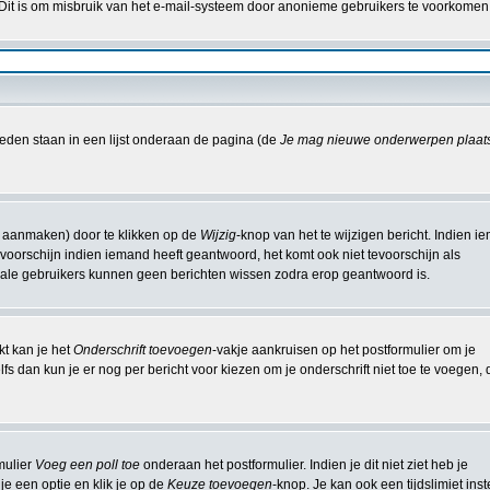
 Dit is om misbruik van het e-mail-systeem door anonieme gebruikers te voorkomen
eden staan in een lijst onderaan de pagina (de
Je mag nieuwe onderwerpen plaat
t aanmaken) door te klikken op de
Wijzig
-knop van het te wijzigen bericht. Indien 
e voorschijn indien iemand heeft geantwoord, het komt ook niet tevoorschijn als
male gebruikers kunnen geen berichten wissen zodra erop geantwoord is.
kt kan je het
Onderschrift toevoegen
-vakje aankruisen op het postformulier om je
fs dan kun je er nog per bericht voor kiezen om je onderschrift niet toe te voegen, 
mulier
Voeg een poll toe
onderaan het postformulier. Indien je dit niet ziet heb je
je een optie en klik je op de
Keuze toevoegen
-knop. Je kan ook een tijdslimiet inst