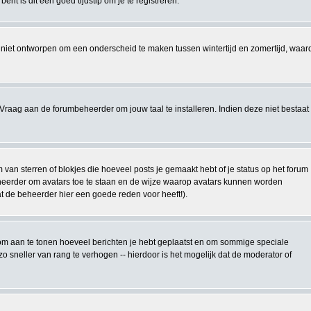
nt is dit een goed tijdstip om je te registreren.
 is niet ontworpen om een onderscheid te maken tussen wintertijd en zomertijd, waar
Vraag aan de forumbeheerder om jouw taal te installeren. Indien deze niet bestaat
an sterren of blokjes die hoeveel posts je gemaakt hebt of je status op het forum
eheerder om avatars toe te staan en de wijze waarop avatars kunnen worden
at de beheerder hier een goede reden voor heeft!).
kt om aan te tonen hoeveel berichten je hebt geplaatst en om sommige speciale
 sneller van rang te verhogen -- hierdoor is het mogelijk dat de moderator of