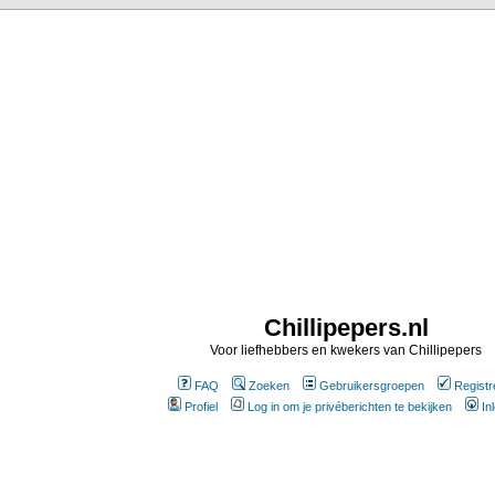
Chillipepers.nl
Voor liefhebbers en kwekers van Chillipepers
FAQ
Zoeken
Gebruikersgroepen
Registr
Profiel
Log in om je privéberichten te bekijken
In