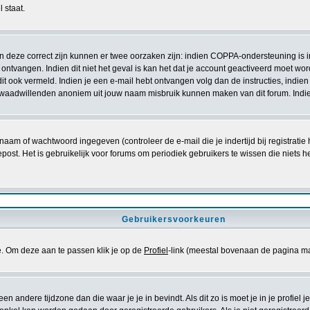
 staat.
ien deze correct zijn kunnen er twee oorzaken zijn: indien COPPA-ondersteuning is 
ebt ontvangen. Indien dit niet het geval is kan het dat je account geactiveerd moet 
 dit ook vermeld. Indien je een e-mail hebt ontvangen volg dan de instructies, indi
 kwaadwillenden anoniem uit jouw naam misbruik kunnen maken van dit forum. Indie
aam of wachtwoord ingegeven (controleer de e-mail die je indertijd bij registrati
bt gepost. Het is gebruikelijk voor forums om periodiek gebruikers te wissen die ni
Gebruikersvoorkeuren
se. Om deze aan te passen klik je op de
Profiel
-link (meestal bovenaan de pagina maar di
 een andere tijdzone dan die waar je je in bevindt. Als dit zo is moet je in je profiel 