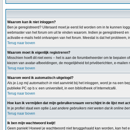
Waarom kan ik niet inloggen?
Ben je geregistreerd? Uiteraard moet je eerst lid worden om in te kunnen logg
webmaster van het forum om uit te vinden waarom. Indien je geregistreerd en n
activatie-e-mails hebt ontvangen van het forum. Meestal is dat het probleem, i
Terug naar boven
Waarom moet ik eigenlijk registreren?
Misschien hoeft dit niet eens -- het is aan de forumbeheerder om te bepalen of 
kiezen van avatar-afbeeldingen, de mogelijkheid tot privéberichten, e-mailen 
Terug naar boven
Waarom word ik automatisch uitgelogd?
Als je
Log mij automatisch in
niet aanvinkt bij het inloggen, word je na een bep
publieke PC op b.v. een universiteit, in een bibliotheek of Internetcafé.
Terug naar boven
Hoe kan ik vermijden dat mijn gebruikersnaam verschijnt in de lijst met ac
In je profiel staat een optie
Laat andere gebruikers niet weten dat ik online be
Terug naar boven
Ik ben mijn wachtwoord kwijt!
Geen paniek! Hoewel je wachtwoord niet teruggehaald kan worden, kan het e