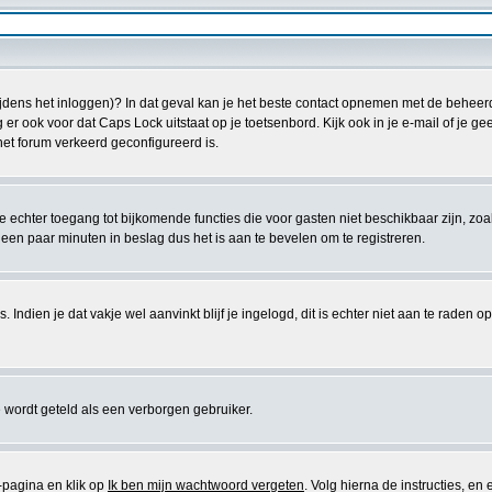
tijdens het inloggen)? In dat geval kan je het beste contact opnemen met de beheer
 ook voor dat Caps Lock uitstaat op je toetsenbord. Kijk ook in je e-mail of je ge
 het forum verkeerd geconfigureerd is.
je echter toegang tot bijkomende functies die voor gasten niet beschikbaar zijn, zoa
een paar minuten in beslag dus het is aan te bevelen om te registreren.
ndien je dat vakje wel aanvinkt blijf je ingelogd, dit is echter niet aan te raden o
 wordt geteld als een verborgen gebruiker.
pagina en klik op
Ik ben mijn wachtwoord vergeten
. Volg hierna de instructies, en 