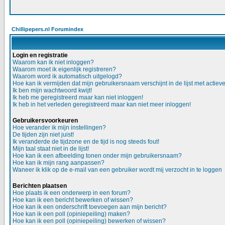
Chillipepers.nl Forumindex
Login en registratie
Waarom kan ik niet inloggen?
Waarom moet ik eigenlijk registreren?
Waarom word ik automatisch uitgelogd?
Hoe kan ik vermijden dat mijn gebruikersnaam verschijnt in de lijst met actiev
Ik ben mijn wachtwoord kwijt!
Ik heb me geregistreerd maar kan niet inloggen!
Ik heb in het verleden geregistreerd maar kan niet meer inloggen!
Gebruikersvoorkeuren
Hoe verander ik mijn instellingen?
De tijden zijn niet juist!
Ik veranderde de tijdzone en de tijd is nog steeds fout!
Mijn taal staat niet in de lijst!
Hoe kan ik een afbeelding tonen onder mijn gebruikersnaam?
Hoe kan ik mijn rang aanpassen?
Waneer ik klik op de e-mail van een gebruiker wordt mij verzocht in te loggen
Berichten plaatsen
Hoe plaats ik een onderwerp in een forum?
Hoe kan ik een bericht bewerken of wissen?
Hoe kan ik een onderschrift toevoegen aan mijn bericht?
Hoe kan ik een poll (opiniepeiling) maken?
Hoe kan ik een poll (opiniepeiling) bewerken of wissen?