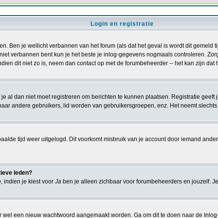
Login en registratie
en. Ben je wellicht verbannen van het forum (als dat het geval is wordt dit gemeld 
iet verbannen bent kun je het beste je inlog-gegevens nogmaals controleren. Zorg er
ndien dit niet zo is, neem dan contact op met de forumbeheerder -- het kan zijn dat
je al dan niet moet registreren om berichten te kunnen plaatsen. Registratie geeft 
naar andere gebruikers, lid worden van gebruikersgroepen, enz. Het neemt slechts 
aalde tijd weer uitgelogd. Dit voorkomt misbruik van je account door iemand anders. I
tieve leden?
n
, indien je kiest voor
Ja
ben je alleen zichbaar voor forumbeheerders en jouzelf. Je
r wel een nieuw wachtwoord aangemaakt worden. Ga om dit te doen naar de Inlog-