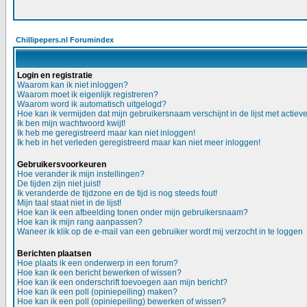
Chillipepers.nl Forumindex
Login en registratie
Waarom kan ik niet inloggen?
Waarom moet ik eigenlijk registreren?
Waarom word ik automatisch uitgelogd?
Hoe kan ik vermijden dat mijn gebruikersnaam verschijnt in de lijst met actiev
Ik ben mijn wachtwoord kwijt!
Ik heb me geregistreerd maar kan niet inloggen!
Ik heb in het verleden geregistreerd maar kan niet meer inloggen!
Gebruikersvoorkeuren
Hoe verander ik mijn instellingen?
De tijden zijn niet juist!
Ik veranderde de tijdzone en de tijd is nog steeds fout!
Mijn taal staat niet in de lijst!
Hoe kan ik een afbeelding tonen onder mijn gebruikersnaam?
Hoe kan ik mijn rang aanpassen?
Waneer ik klik op de e-mail van een gebruiker wordt mij verzocht in te loggen
Berichten plaatsen
Hoe plaats ik een onderwerp in een forum?
Hoe kan ik een bericht bewerken of wissen?
Hoe kan ik een onderschrift toevoegen aan mijn bericht?
Hoe kan ik een poll (opiniepeiling) maken?
Hoe kan ik een poll (opiniepeiling) bewerken of wissen?