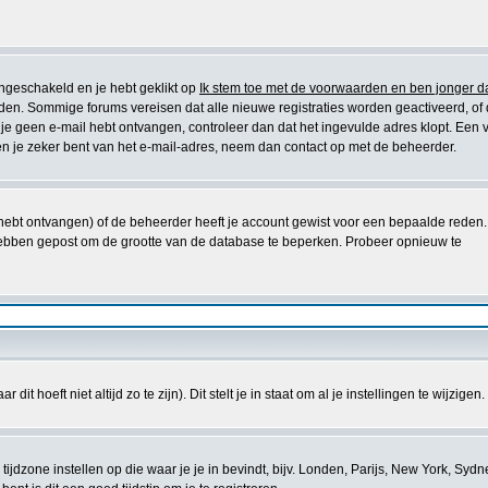
ingeschakeld en je hebt geklikt op
Ik stem toe met de voorwaarden en ben jonger d
worden. Sommige forums vereisen dat alle nieuwe registraties worden geactiveerd, of
en je geen e-mail hebt ontvangen, controleer dan dat het ingevulde adres klopt. Een 
n je zeker bent van het e-mail-adres, neem dan contact op met de beheerder.
e hebt ontvangen) of de beheerder heeft je account gewist voor een bepaalde reden.
ets hebben gepost om de grootte van de database te beperken. Probeer opnieuw te
t hoeft niet altijd zo te zijn). Dit stelt je in staat om al je instellingen te wijzigen.
je tijdzone instellen op die waar je je in bevindt, bijv. Londen, Parijs, New York, Sydn