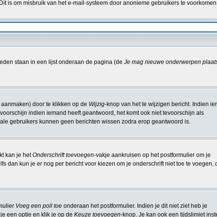
 Dit is om misbruik van het e-mail-systeem door anonieme gebruikers te voorkomen
eden staan in een lijst onderaan de pagina (de
Je mag nieuwe onderwerpen plaat
t aanmaken) door te klikken op de
Wijzig
-knop van het te wijzigen bericht. Indien 
e voorschijn indien iemand heeft geantwoord, het komt ook niet tevoorschijn als
male gebruikers kunnen geen berichten wissen zodra erop geantwoord is.
kt kan je het
Onderschrift toevoegen
-vakje aankruisen op het postformulier om je
fs dan kun je er nog per bericht voor kiezen om je onderschrift niet toe te voegen, 
mulier
Voeg een poll toe
onderaan het postformulier. Indien je dit niet ziet heb je
je een optie en klik je op de
Keuze toevoegen
-knop. Je kan ook een tijdslimiet inst