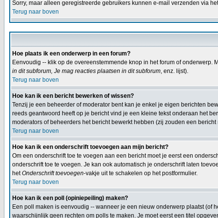
Sorry, maar alleen geregistreerde gebruikers kunnen e-mail verzenden via he
Terug naar boven
Hoe plaats ik een onderwerp in een forum?
Eenvoudig -- klik op de overeenstemmende knop in het forum of onderwerp. Mi
in dit subforum, Je mag reacties plaatsen in dit subforum
, enz. lijst).
Terug naar boven
Hoe kan ik een bericht bewerken of wissen?
Tenzij je een beheerder of moderator bent kan je enkel je eigen berichten b
reeds geantwoord heeft op je bericht vind je een kleine tekst onderaan het beri
moderators of beheerders het bericht bewerkt hebben (zij zouden een berich
Terug naar boven
Hoe kan ik een onderschrift toevoegen aan mijn bericht?
Om een onderschrift toe te voegen aan een bericht moet je eerst een onderschif
onderschrift toe te voegen. Je kan ook automatisch je onderschrift laten toevo
het
Onderschrift toevoegen
-vakje uit te schakelen op het postformulier.
Terug naar boven
Hoe kan ik een poll (opiniepeiling) maken?
Een poll maken is eenvoudig -- wanneer je een nieuw onderwerp plaatst (of het
waarschijnlijk geen rechten om polls te maken. Je moet eerst een titel opgeven