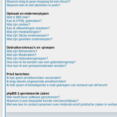
Waarom krijg ik geen toegang tot een forum?
Waarom kan ik niet stemmen in polls?
Opmaak en onderwerptypen
Wat is BBCode?
Kan ik HTML gebruiken?
Wat zijn smilies?
Kan ik afbeeldingen plaatsen?
Wat zijn mededelingen?
Wat zijn Sticky-onderwerpen?
Wat zijn gesloten onderwerpen?
Gebruikersniveau's en -groepen
Wat zijn Beheerders?
Wat zijn Moderators?
Wat zijn Gebruikersgroepen?
Hoe kan ik lid worden van een gebruikersgroep?
Hoe kan ik een groepsmoderator worden?
Privé berichten
Ik kan geen privéberichten verzenden!
Ik krijg steeds ongewenste privéberichten!
Ik heb spam of beledigende e-mail gekregen van iemand van dit forum!
phpBB 2-gerelateerde zaken
Wie heeft deze software geschreven?
Waarom is een bepaalde functie niet beschikbaar?
Met wie kan ik contact opnemen over misbruik en/of juridische zaken in verba