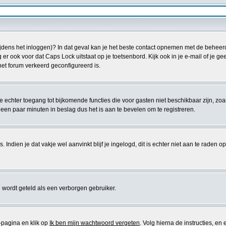
tijdens het inloggen)? In dat geval kan je het beste contact opnemen met de beheer
 ook voor dat Caps Lock uitstaat op je toetsenbord. Kijk ook in je e-mail of je ge
 het forum verkeerd geconfigureerd is.
je echter toegang tot bijkomende functies die voor gasten niet beschikbaar zijn, zoa
een paar minuten in beslag dus het is aan te bevelen om te registreren.
ndien je dat vakje wel aanvinkt blijf je ingelogd, dit is echter niet aan te raden o
 wordt geteld als een verborgen gebruiker.
pagina en klik op
Ik ben mijn wachtwoord vergeten
. Volg hierna de instructies, en 