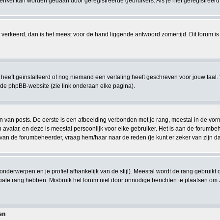
nkel kan worden gedaan door geregistreerde gebruikers. Als je niet geregistreerd be
eeds verkeerd, dan is het meest voor de hand liggende antwoord zomertijd. Dit forum
eeft geïnstalleerd of nog niemand een vertaling heeft geschreven voor jouw taal. 
 de phpBB-website (zie link onderaan elke pagina).
van posts. De eerste is een afbeelding verbonden met je rang, meestal in de vorm v
 avatar, en deze is meestal persoonlijk voor elke gebruiker. Het is aan de forumb
 van de forumbeheerder, vraag hem/haar naar de reden (je kunt er zeker van zijn d
 onderwerpen en je profiel afhankelijk van de stijl). Meestal wordt de rang gebrui
le rang hebben. Misbruik het forum niet door onnodige berichten te plaatsen om zo
en