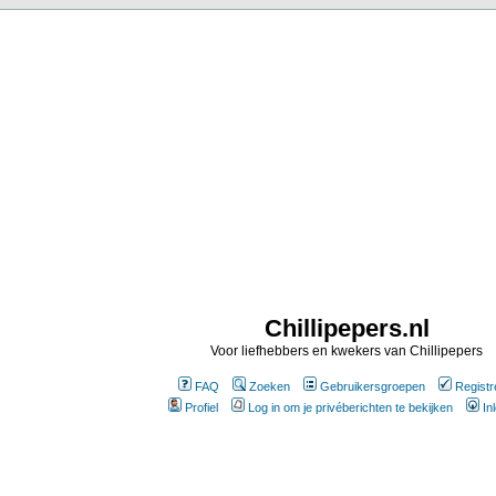
Chillipepers.nl
Voor liefhebbers en kwekers van Chillipepers
FAQ
Zoeken
Gebruikersgroepen
Registr
Profiel
Log in om je privéberichten te bekijken
In