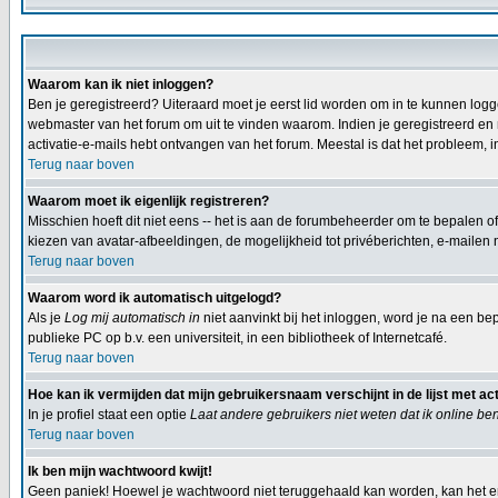
Waarom kan ik niet inloggen?
Ben je geregistreerd? Uiteraard moet je eerst lid worden om in te kunnen logg
webmaster van het forum om uit te vinden waarom. Indien je geregistreerd en n
activatie-e-mails hebt ontvangen van het forum. Meestal is dat het probleem, i
Terug naar boven
Waarom moet ik eigenlijk registreren?
Misschien hoeft dit niet eens -- het is aan de forumbeheerder om te bepalen of 
kiezen van avatar-afbeeldingen, de mogelijkheid tot privéberichten, e-mailen 
Terug naar boven
Waarom word ik automatisch uitgelogd?
Als je
Log mij automatisch in
niet aanvinkt bij het inloggen, word je na een bep
publieke PC op b.v. een universiteit, in een bibliotheek of Internetcafé.
Terug naar boven
Hoe kan ik vermijden dat mijn gebruikersnaam verschijnt in de lijst met ac
In je profiel staat een optie
Laat andere gebruikers niet weten dat ik online be
Terug naar boven
Ik ben mijn wachtwoord kwijt!
Geen paniek! Hoewel je wachtwoord niet teruggehaald kan worden, kan het e