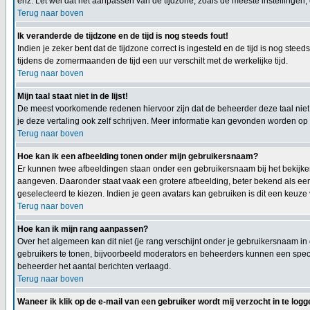
enz. Let wel dat het aanpassen van de tijdzone, zoals de meeste instellingen, e
Terug naar boven
Ik veranderde de tijdzone en de tijd is nog steeds fout!
Indien je zeker bent dat de tijdzone correct is ingesteld en de tijd is nog st
tijdens de zomermaanden de tijd een uur verschilt met de werkelijke tijd.
Terug naar boven
Mijn taal staat niet in de lijst!
De meest voorkomende redenen hiervoor zijn dat de beheerder deze taal niet h
je deze vertaling ook zelf schrijven. Meer informatie kan gevonden worden op
Terug naar boven
Hoe kan ik een afbeelding tonen onder mijn gebruikersnaam?
Er kunnen twee afbeeldingen staan onder een gebruikersnaam bij het bekijken 
aangeven. Daaronder staat vaak een grotere afbeelding, beter bekend als een
geselecteerd te kiezen. Indien je geen avatars kan gebruiken is dit een keuze
Terug naar boven
Hoe kan ik mijn rang aanpassen?
Over het algemeen kan dit niet (je rang verschijnt onder je gebruikersnaam in
gebruikers te tonen, bijvoorbeeld moderators en beheerders kunnen een specia
beheerder het aantal berichten verlaagd.
Terug naar boven
Waneer ik klik op de e-mail van een gebruiker wordt mij verzocht in te logg