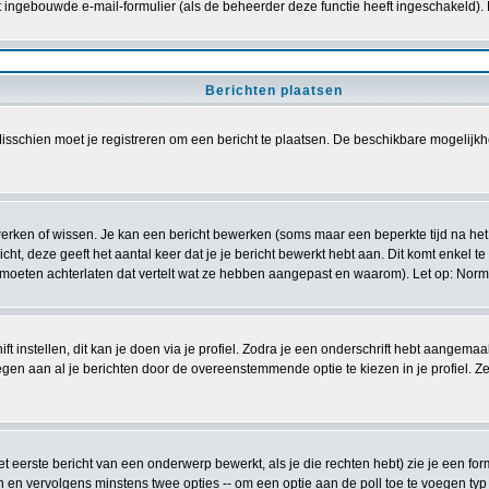
t ingebouwde e-mail-formulier (als de beheerder deze functie heeft ingeschakeld).
Berichten plaatsen
sschien moet je registreren om een bericht te plaatsen. De beschikbare mogelijkh
ewerken of wissen. Je kan een bericht bewerken (soms maar een beperkte tijd na he
cht, deze geeft het aantal keer dat je je bericht bewerkt hebt aan. Dit komt enkel t
t moeten achterlaten dat vertelt wat ze hebben aangepast en waarom). Let op: Nor
t instellen, dit kan je doen via je profiel. Zodra je een onderschrift hebt aangemaa
egen aan al je berichten door de overeenstemmende optie te kiezen in je profiel. Zel
 eerste bericht van een onderwerp bewerkt, als je die rechten hebt) zie je een for
 en vervolgens minstens twee opties -- om een optie aan de poll toe te voegen typ 