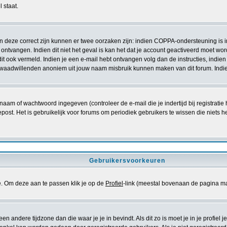
 staat.
ien deze correct zijn kunnen er twee oorzaken zijn: indien COPPA-ondersteuning is 
ebt ontvangen. Indien dit niet het geval is kan het dat je account geactiveerd moet 
 dit ook vermeld. Indien je een e-mail hebt ontvangen volg dan de instructies, indi
 kwaadwillenden anoniem uit jouw naam misbruik kunnen maken van dit forum. Indie
aam of wachtwoord ingegeven (controleer de e-mail die je indertijd bij registrati
bt gepost. Het is gebruikelijk voor forums om periodiek gebruikers te wissen die ni
Gebruikersvoorkeuren
se. Om deze aan te passen klik je op de
Profiel
-link (meestal bovenaan de pagina maar di
 een andere tijdzone dan die waar je je in bevindt. Als dit zo is moet je in je profiel 