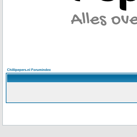
Chillipepers.nl Forumindex