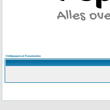
Chillipepers.nl Forumindex