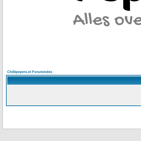
Chillipepers.nl Forumindex