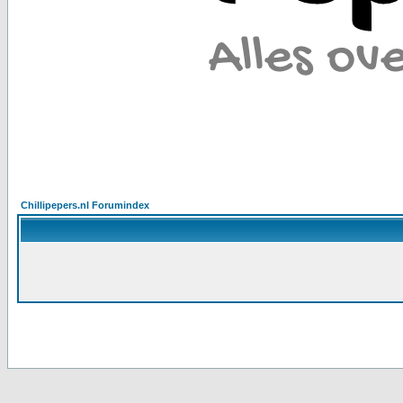
Chillipepers.nl Forumindex