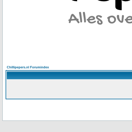
Chillipepers.nl Forumindex