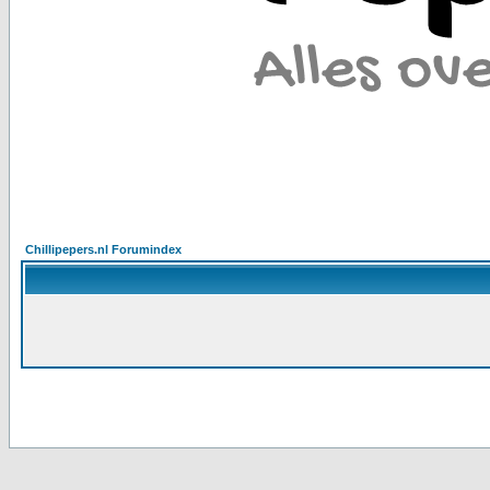
Chillipepers.nl Forumindex