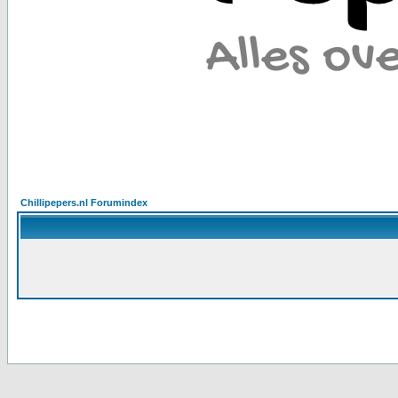
Chillipepers.nl Forumindex