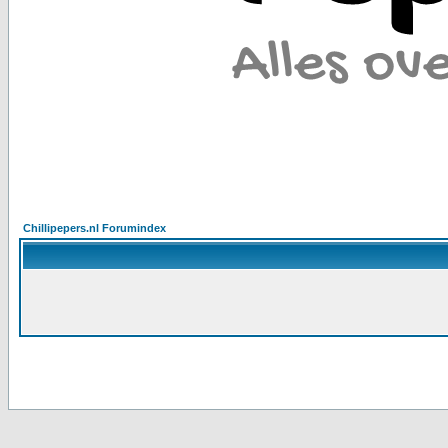
Chillipepers.nl Forumindex