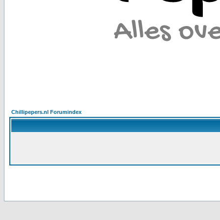
Chillipepers.nl Forumindex