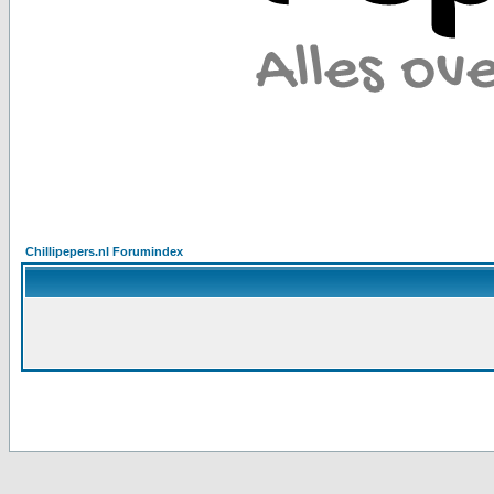
Chillipepers.nl Forumindex