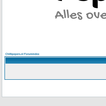
Chillipepers.nl Forumindex