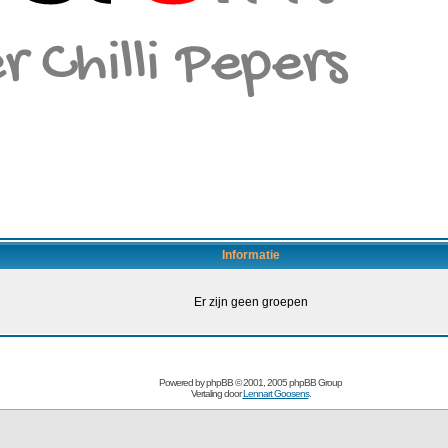
Informatie
Er zijn geen groepen
Powered by
phpBB
© 2001, 2005 phpBB Group
Vertaling door
Lennart Goosens
.