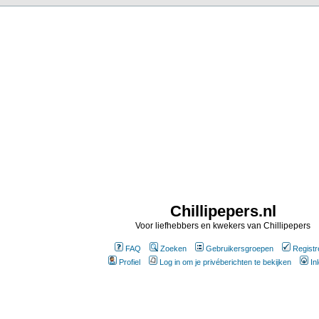
Chillipepers.nl
Voor liefhebbers en kwekers van Chillipepers
FAQ
Zoeken
Gebruikersgroepen
Registr
Profiel
Log in om je privéberichten te bekijken
In