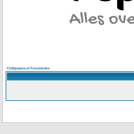
Chillipepers.nl Forumindex