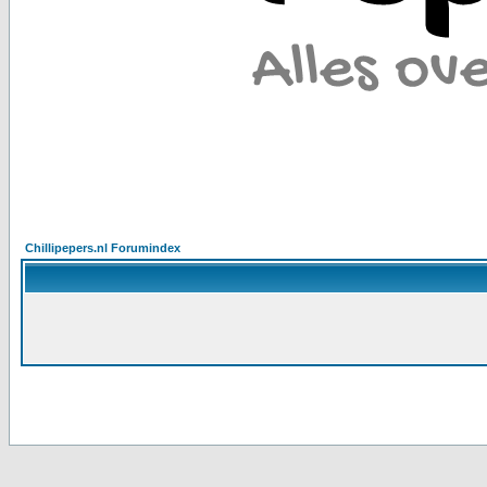
Chillipepers.nl Forumindex