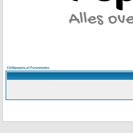
Chillipepers.nl Forumindex