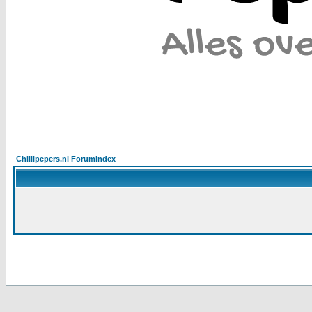
Chillipepers.nl Forumindex