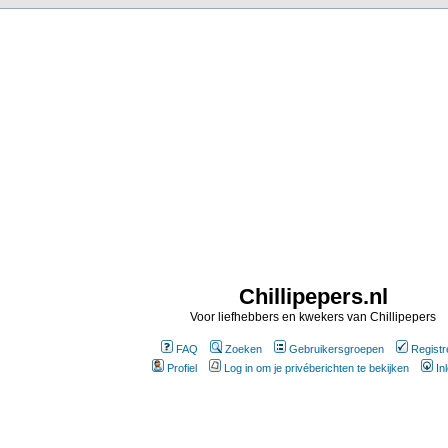
Chillipepers.nl
Voor liefhebbers en kwekers van Chillipepers
FAQ
Zoeken
Gebruikersgroepen
Registr
Profiel
Log in om je privéberichten te bekijken
In