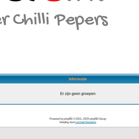
Informatie
Er zijn geen groepen
Powered by
phpBB
© 2001, 2005 phpBB Group
Vertaling door
Lennart Goosens
.