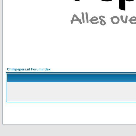
Chillipepers.nl Forumindex