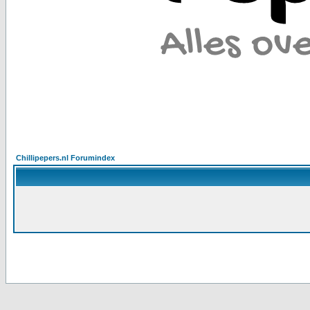
Chillipepers.nl Forumindex