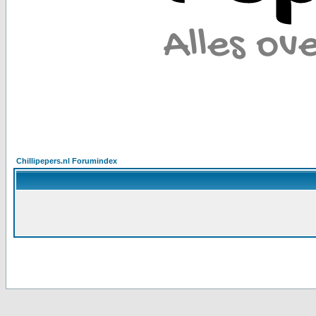
Chillipepers.nl Forumindex