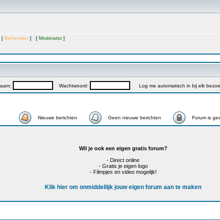
 [
Beheerder
] [
Moderator
]
naam:
Wachtwoord:
Log me automatisch in bij elk bezo
Nieuwe berichten
Geen nieuwe berichten
Forum is ge
Wil je ook een eigen gratis forum?
- Direct online
- Gratis je eigen logo
- Filmpjes en video mogelijk!
Klik hier om onmiddellijk jouw eigen forum aan te maken