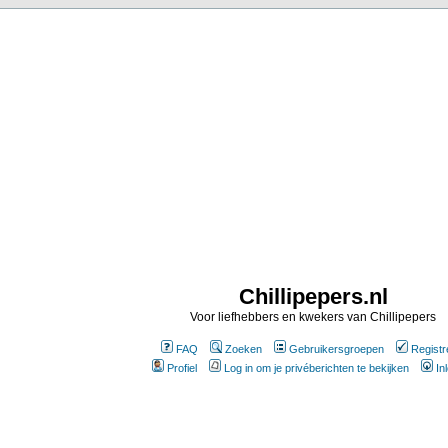
Chillipepers.nl
Voor liefhebbers en kwekers van Chillipepers
FAQ
Zoeken
Gebruikersgroepen
Registr
Profiel
Log in om je privéberichten te bekijken
In