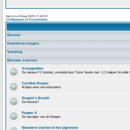
Het is nu 8 Aug 2026 17:46:22
Chillipepers.nl Forumindex
Reunie
Kweekverslagen
Voeding
Nieuwe soorten
Armageddon
De nieuwe F1 Hybride, veredeld door Tozer Seeds met ~1,3 miljoen Scoville 
Carolina Reaper
Al bijna weer een klassieker.
Dragon´s Breath
De heetste?
Pepper X
De opvolger van de Reaper
Nieuwere soorten in het algemeen