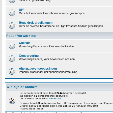
Over LED groeiverlichting.
DIY
Over het samenstellen en bouwen van je groeilampen.
Hoge druk groeilampen
Over de diverse 'Keramische' en High Pressure Sodium groeilampen.
Peper Verwerking
Culinair
Verwerking Pepers voor Culinaire doeleinden.
Conservering
Verwerking Pepers, voor bewaren en opslaan
Alternatieve toepassingen
Peperrs, waaronder gezondheidsondersteuning
Wie zijn er online?
De gebruikers hebben in totaal
2244
berichten geplaatst
We hebben
61
geregistreerde gebruikers
De nieuwste gebruiker is
teedictate
Er zijn in totaal
82
gebruikers online :: 0 Geregistreerd, 0 verborgen en 82 gas
Grootst aantal gebruikers online was
198
op 28 Apr 2024 04:35:48
Actieve leden: Geen