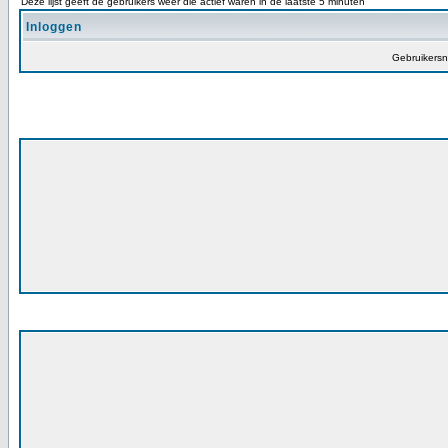
Deze lijst geeft de gebruikers weer die actief waren in de laatste 5 minuten
Inloggen
Gebruikers