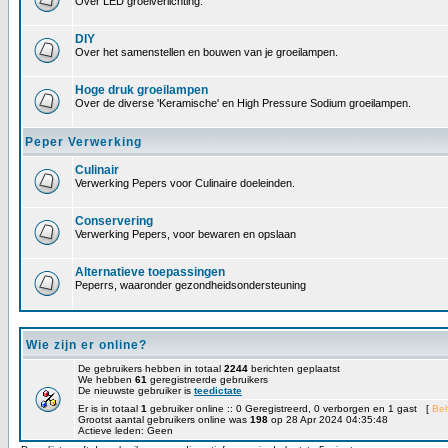
Over LED groeiverlichting.
DIY
Over het samenstellen en bouwen van je groeilampen.
Hoge druk groeilampen
Over de diverse 'Keramische' en High Pressure Sodium groeilampen.
Peper Verwerking
Culinair
Verwerking Pepers voor Culinaire doeleinden.
Conservering
Verwerking Pepers, voor bewaren en opslaan
Alternatieve toepassingen
Peperrs, waaronder gezondheidsondersteuning
Wie zijn er online?
De gebruikers hebben in totaal
2244
berichten geplaatst
We hebben
61
geregistreerde gebruikers
De nieuwste gebruiker is
teedictate
Er is in totaal
1
gebruiker online :: 0 Geregistreerd, 0 verborgen en 1 gast [
Be
Grootst aantal gebruikers online was
198
op 28 Apr 2024 04:35:48
Actieve leden: Geen