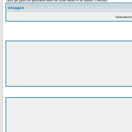
Deze lijst geeft de gebruikers weer die actief waren in de laatste 5 minuten
Inloggen
Gebruikers