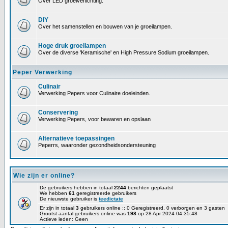
Over LED groeiverlichting.
DIY
Over het samenstellen en bouwen van je groeilampen.
Hoge druk groeilampen
Over de diverse 'Keramische' en High Pressure Sodium groeilampen.
Peper Verwerking
Culinair
Verwerking Pepers voor Culinaire doeleinden.
Conservering
Verwerking Pepers, voor bewaren en opslaan
Alternatieve toepassingen
Peperrs, waaronder gezondheidsondersteuning
Wie zijn er online?
De gebruikers hebben in totaal
2244
berichten geplaatst
We hebben
61
geregistreerde gebruikers
De nieuwste gebruiker is
teedictate
Er zijn in totaal
3
gebruikers online :: 0 Geregistreerd, 0 verborgen en 3 gasten
Grootst aantal gebruikers online was
198
op 28 Apr 2024 04:35:48
Actieve leden: Geen