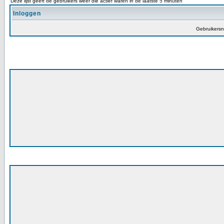
Deze lijst geeft de gebruikers weer die actief waren in de laatste 5 minuten
Inloggen
Gebruikers