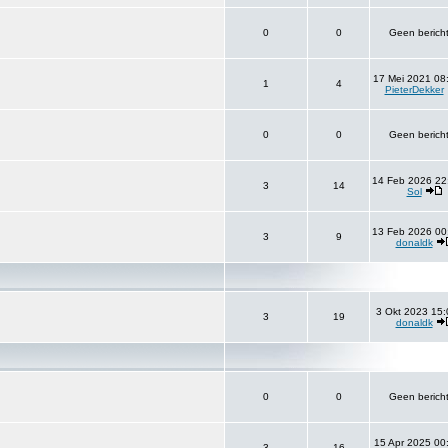
0
0
Geen berich
17 Mei 2021 08
1
4
PieterDekker
0
0
Geen berich
14 Feb 2026 22
3
14
Sol
13 Feb 2026 00
3
9
donaldk
3 Okt 2023 15:
3
19
donaldk
0
0
Geen berich
15 Apr 2025 00
3
16