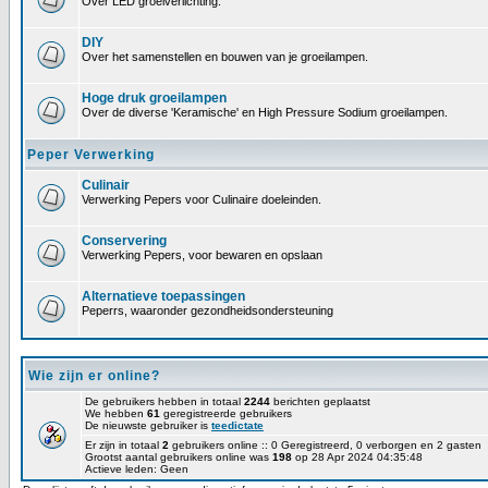
Over LED groeiverlichting.
DIY
Over het samenstellen en bouwen van je groeilampen.
Hoge druk groeilampen
Over de diverse 'Keramische' en High Pressure Sodium groeilampen.
Peper Verwerking
Culinair
Verwerking Pepers voor Culinaire doeleinden.
Conservering
Verwerking Pepers, voor bewaren en opslaan
Alternatieve toepassingen
Peperrs, waaronder gezondheidsondersteuning
Wie zijn er online?
De gebruikers hebben in totaal
2244
berichten geplaatst
We hebben
61
geregistreerde gebruikers
De nieuwste gebruiker is
teedictate
Er zijn in totaal
2
gebruikers online :: 0 Geregistreerd, 0 verborgen en 2 gasten
Grootst aantal gebruikers online was
198
op 28 Apr 2024 04:35:48
Actieve leden: Geen