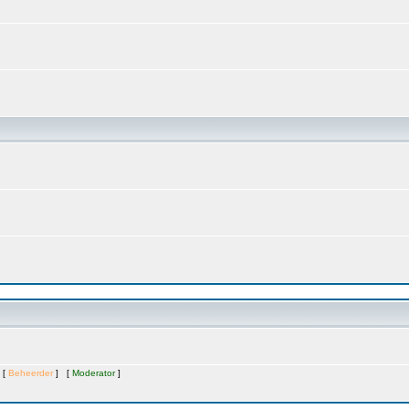
 [
Beheerder
] [
Moderator
]