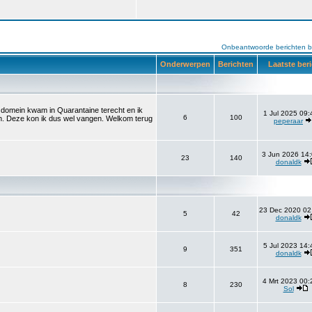
Onbeantwoorde berichten b
Onderwerpen
Berichten
Laatste ber
et domein kwam in Quarantaine terecht en ik
1 Jul 2025 09:
6
100
aan. Deze kon ik dus wel vangen. Welkom terug
peperaar
3 Jun 2026 14:
23
140
donaldk
23 Dec 2020 02
5
42
donaldk
5 Jul 2023 14:
9
351
donaldk
4 Mrt 2023 00:
8
230
Sol