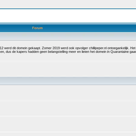
Forum
 2012 werd dit domein gekaapt. Zomer 2019 werd ook opvolger chillipeper.nl ontoegankelijk. H
olken, dus de kapers hadden geen belangstelling meer en lieten het domein in Quarantaine g