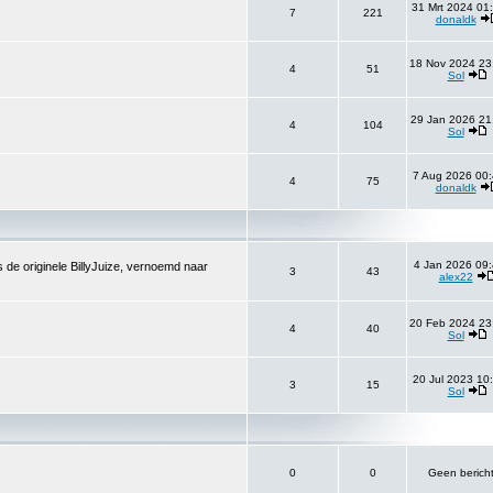
31 Mrt 2024 01
7
221
donaldk
18 Nov 2024 23
4
51
Sol
29 Jan 2026 21
4
104
Sol
7 Aug 2026 00:
4
75
donaldk
4 Jan 2026 09:
 de originele BillyJuize, vernoemd naar
3
43
alex22
20 Feb 2024 23
4
40
Sol
20 Jul 2023 10
3
15
Sol
0
0
Geen berich