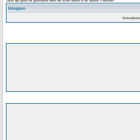
Deze lijst geeft de gebruikers weer die actief waren in de laatste 5 minuten
Inloggen
Gebruikers