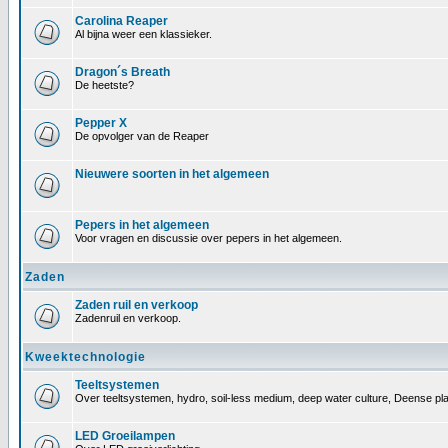
Carolina Reaper
Al bijna weer een klassieker.
Dragon´s Breath
De heetste?
Pepper X
De opvolger van de Reaper
Nieuwere soorten in het algemeen
Pepers in het algemeen
Voor vragen en discussie over pepers in het algemeen.
Zaden
Zaden ruil en verkoop
Zadenruil en verkoop.
Kweektechnologie
Teeltsystemen
Over teeltsystemen, hydro, soil-less medium, deep water culture, Deense pl
LED Groeilampen