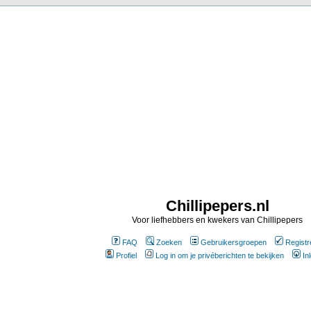
Chillipepers.nl
Voor liefhebbers en kwekers van Chillipepers
FAQ
Zoeken
Gebruikersgroepen
Registr
Profiel
Log in om je privéberichten te bekijken
In