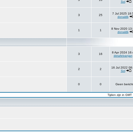
Sol
7 Jul 2025 18:
3
25
donaldk
8 Nov 2020 13:
1
1
donaldk
8 Apr 2024 16:
3
16
detafelvanjan
16 Jul 2022 08
2
2
Sol
0
0
Geen berich
Tijden zijn in GMT