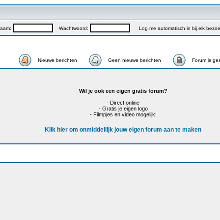
naam:
Wachtwoord:
Log me automatisch in bij elk bezo
Nieuwe berichten
Geen nieuwe berichten
Forum is ge
Wil je ook een eigen gratis forum?
- Direct online
- Gratis je eigen logo
- Filmpjes en video mogelijk!
Klik hier om onmiddellijk jouw eigen forum aan te maken