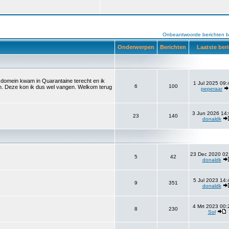
Onbeantwoorde berichten b
Onderwerpen
Berichten
Laatste ber
et domein kwam in Quarantaine terecht en ik
1 Jul 2025 09:
6
100
aan. Deze kon ik dus wel vangen. Welkom terug
peperaar
3 Jun 2026 14:
23
140
donaldk
23 Dec 2020 02
5
42
donaldk
5 Jul 2023 14:
9
351
donaldk
4 Mrt 2023 00:
8
230
Sol