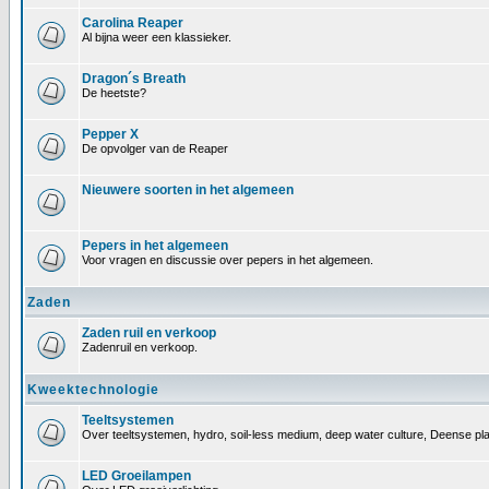
Carolina Reaper
Al bijna weer een klassieker.
Dragon´s Breath
De heetste?
Pepper X
De opvolger van de Reaper
Nieuwere soorten in het algemeen
Pepers in het algemeen
Voor vragen en discussie over pepers in het algemeen.
Zaden
Zaden ruil en verkoop
Zadenruil en verkoop.
Kweektechnologie
Teeltsystemen
Over teeltsystemen, hydro, soil-less medium, deep water culture, Deense pl
LED Groeilampen