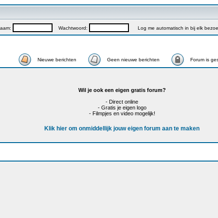
naam:
Wachtwoord:
Log me automatisch in bij elk bezo
Nieuwe berichten
Geen nieuwe berichten
Forum is ge
Wil je ook een eigen gratis forum?
- Direct online
- Gratis je eigen logo
- Filmpjes en video mogelijk!
Klik hier om onmiddellijk jouw eigen forum aan te maken