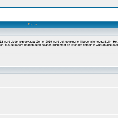
Forum
 2012 werd dit domein gekaapt. Zomer 2019 werd ook opvolger chillipeper.nl ontoegankelijk. H
olken, dus de kapers hadden geen belangstelling meer en lieten het domein in Quarantaine g