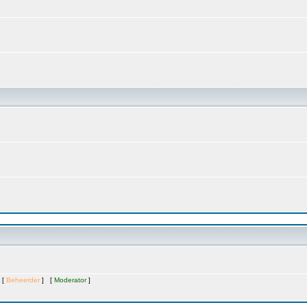
 [
Beheerder
] [
Moderator
]