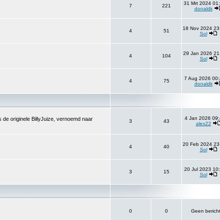
31 Mrt 2024 01
7
221
donaldk
18 Nov 2024 23
4
51
Sol
29 Jan 2026 21
4
104
Sol
7 Aug 2026 00:
4
75
donaldk
4 Jan 2026 09:
 de originele BillyJuize, vernoemd naar
3
43
alex22
20 Feb 2024 23
4
40
Sol
20 Jul 2023 10
3
15
Sol
0
0
Geen berich