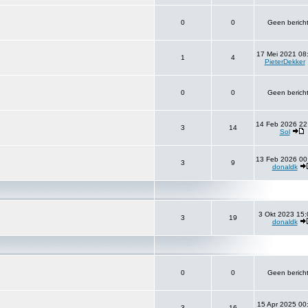
0
0
Geen berich
17 Mei 2021 08
1
4
PieterDekker
0
0
Geen berich
14 Feb 2026 22
3
14
Sol
13 Feb 2026 00
3
9
donaldk
3 Okt 2023 15:
3
19
donaldk
0
0
Geen berich
15 Apr 2025 00
3
16