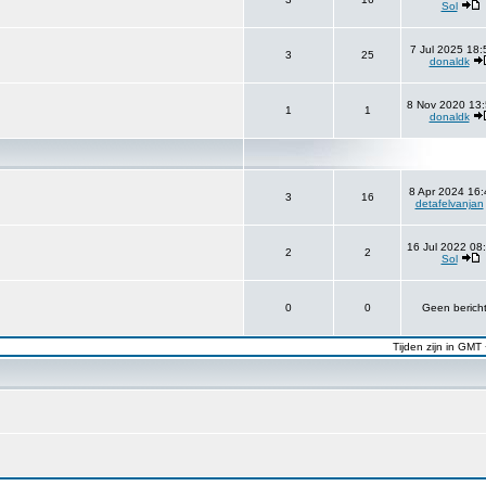
Sol
7 Jul 2025 18:
3
25
donaldk
8 Nov 2020 13:
1
1
donaldk
8 Apr 2024 16:
3
16
detafelvanjan
16 Jul 2022 08
2
2
Sol
0
0
Geen berich
Tijden zijn in GMT