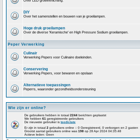
Over LED groeiverlichting.
DIY
Over het samenstellen en bouwen van je groeilampen.
Hoge druk groeilampen
Over de diverse 'Keramische' en High Pressure Sodium groeilampen.
Peper Verwerking
Culinair
Verwerking Pepers voor Culinaire doeleinden.
Conservering
Verwerking Pepers, voor bewaren en opslaan
Alternatieve toepassingen
Peperrs, waaronder gezondheidsondersteuning
Wie zijn er online?
De gebruikers hebben in totaal
2244
berichten geplaatst
We hebben
61
geregistreerde gebruikers
De nieuwste gebruiker is
teedictate
Er zijn in totaal
2
gebruikers online :: 0 Geregistreerd, 0 verborgen en 2 gasten
Grootst aantal gebruikers online was
198
op 28 Apr 2024 04:35:48
Actieve leden: Geen