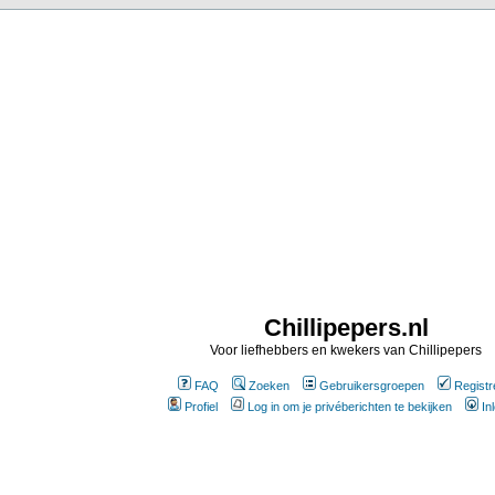
Chillipepers.nl
Voor liefhebbers en kwekers van Chillipepers
FAQ
Zoeken
Gebruikersgroepen
Registr
Profiel
Log in om je privéberichten te bekijken
In