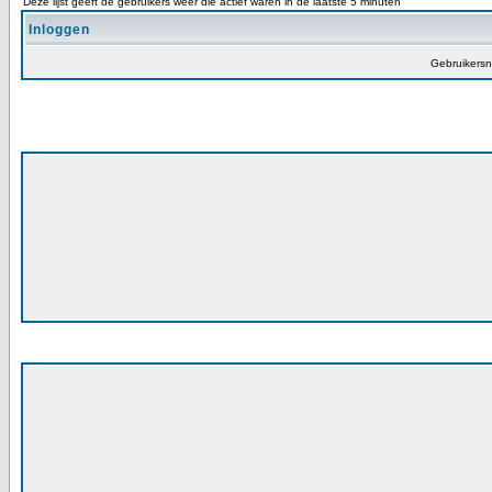
Deze lijst geeft de gebruikers weer die actief waren in de laatste 5 minuten
Inloggen
Gebruikers