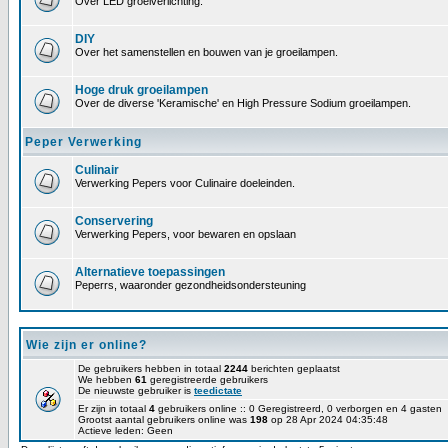
Over LED groeiverlichting.
DIY
Over het samenstellen en bouwen van je groeilampen.
Hoge druk groeilampen
Over de diverse 'Keramische' en High Pressure Sodium groeilampen.
Peper Verwerking
Culinair
Verwerking Pepers voor Culinaire doeleinden.
Conservering
Verwerking Pepers, voor bewaren en opslaan
Alternatieve toepassingen
Peperrs, waaronder gezondheidsondersteuning
Wie zijn er online?
De gebruikers hebben in totaal
2244
berichten geplaatst
We hebben
61
geregistreerde gebruikers
De nieuwste gebruiker is
teedictate
Er zijn in totaal
4
gebruikers online :: 0 Geregistreerd, 0 verborgen en 4 gasten
Grootst aantal gebruikers online was
198
op 28 Apr 2024 04:35:48
Actieve leden: Geen