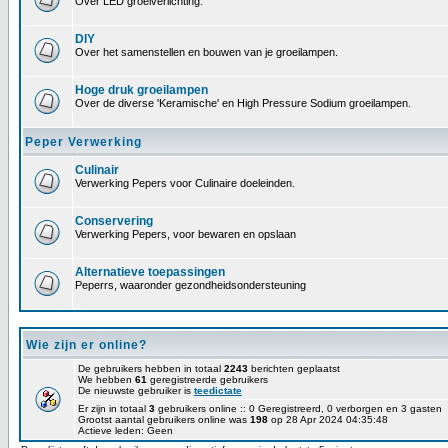
Over LED groeiverlichting.
DIY
Over het samenstellen en bouwen van je groeilampen.
Hoge druk groeilampen
Over de diverse 'Keramische' en High Pressure Sodium groeilampen.
Peper Verwerking
Culinair
Verwerking Pepers voor Culinaire doeleinden.
Conservering
Verwerking Pepers, voor bewaren en opslaan
Alternatieve toepassingen
Peperrs, waaronder gezondheidsondersteuning
Wie zijn er online?
De gebruikers hebben in totaal
2243
berichten geplaatst
We hebben
61
geregistreerde gebruikers
De nieuwste gebruiker is
teedictate
Er zijn in totaal
3
gebruikers online :: 0 Geregistreerd, 0 verborgen en 3 gasten
Grootst aantal gebruikers online was
198
op 28 Apr 2024 04:35:48
Actieve leden: Geen