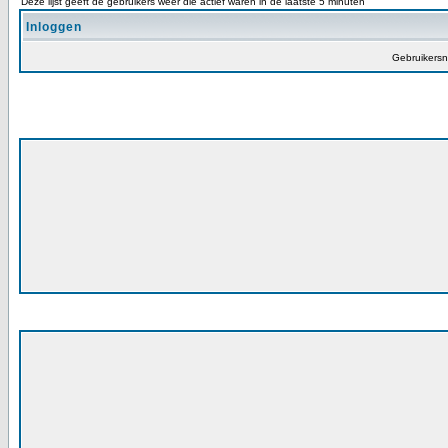
Deze lijst geeft de gebruikers weer die actief waren in de laatste 5 minuten
Inloggen
Gebruikers