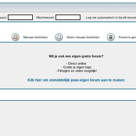
naam:
Wachtwoord:
Log me automatisch in bij elk bezo
Nieuwe berichten
Geen nieuwe berichten
Forum is ge
Wil je ook een eigen gratis forum?
- Direct online
- Gratis je eigen logo
- Filmpjes en video mogelijk!
Klik hier om onmiddellijk jouw eigen forum aan te maken