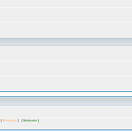
 [
Beheerder
] [
Moderator
]