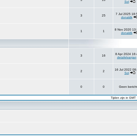
Sol
7 Jul 2025 18:
3
25
donaldk
8 Nov 2020 13:
1
1
donaldk
8 Apr 2024 16:
3
16
detafelvanjan
16 Jul 2022 08
2
2
Sol
0
0
Geen berich
Tijden zijn in GMT