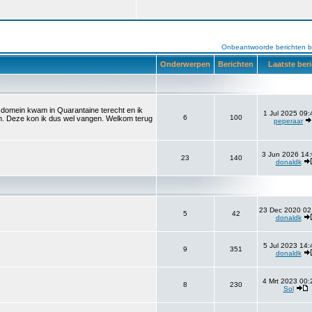
Onbeantwoorde berichten b
Onderwerpen
Berichten
Laatste ber
et domein kwam in Quarantaine terecht en ik
1 Jul 2025 09:
6
100
aan. Deze kon ik dus wel vangen. Welkom terug
peperaar
3 Jun 2026 14:
23
140
donaldk
23 Dec 2020 02
5
42
donaldk
5 Jul 2023 14:
9
351
donaldk
4 Mrt 2023 00:
8
230
Sol