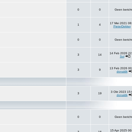
0
0
Geen berich
17 Mei 2021 08
1
4
PieterDekker
0
0
Geen berich
14 Feb 2026 22
3
14
Sol
13 Feb 2026 00
3
9
donaldk
3 Okt 2023 15:
3
19
donaldk
0
0
Geen berich
15 Apr 2025 00
3
16