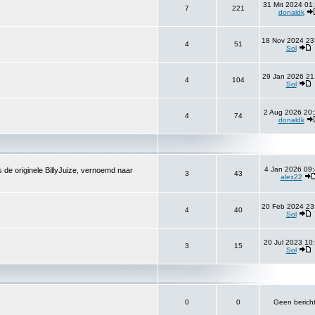
31 Mrt 2024 01
7
221
donaldk
18 Nov 2024 23
4
51
Sol
29 Jan 2026 21
4
104
Sol
2 Aug 2026 20:
4
74
donaldk
4 Jan 2026 09:
 de originele BillyJuize, vernoemd naar
3
43
alex22
20 Feb 2024 23
4
40
Sol
20 Jul 2023 10
3
15
Sol
0
0
Geen berich