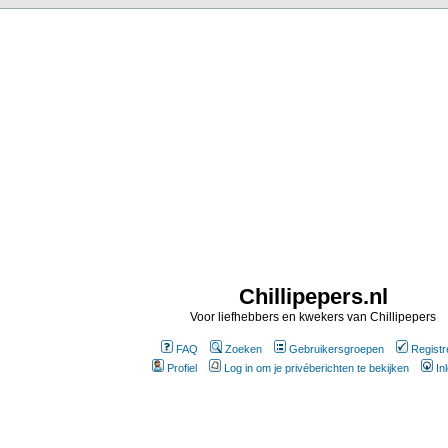
Chillipepers.nl
Voor liefhebbers en kwekers van Chillipepers
FAQ
Zoeken
Gebruikersgroepen
Registr
Profiel
Log in om je privéberichten te bekijken
In