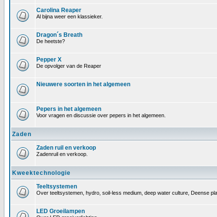
Carolina Reaper
Al bijna weer een klassieker.
Dragon´s Breath
De heetste?
Pepper X
De opvolger van de Reaper
Nieuwere soorten in het algemeen
Pepers in het algemeen
Voor vragen en discussie over pepers in het algemeen.
Zaden
Zaden ruil en verkoop
Zadenruil en verkoop.
Kweektechnologie
Teeltsystemen
Over teeltsystemen, hydro, soil-less medium, deep water culture, Deense pl
LED Groeilampen