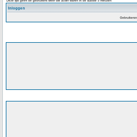
Deze lijst geeft de gebruikers weer die actief waren in de laatste 5 minuten
Inloggen
Gebruikers