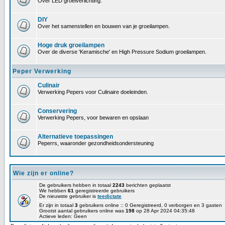
Over LED groeiverlichting.
DIY
Over het samenstellen en bouwen van je groeilampen.
Hoge druk groeilampen
Over de diverse 'Keramische' en High Pressure Sodium groeilampen.
Peper Verwerking
Culinair
Verwerking Pepers voor Culinaire doeleinden.
Conservering
Verwerking Pepers, voor bewaren en opslaan
Alternatieve toepassingen
Peperrs, waaronder gezondheidsondersteuning
Wie zijn er online?
De gebruikers hebben in totaal
2243
berichten geplaatst
We hebben
61
geregistreerde gebruikers
De nieuwste gebruiker is
teedictate
Er zijn in totaal
3
gebruikers online :: 0 Geregistreerd, 0 verborgen en 3 gasten
Grootst aantal gebruikers online was
198
op 28 Apr 2024 04:35:48
Actieve leden: Geen