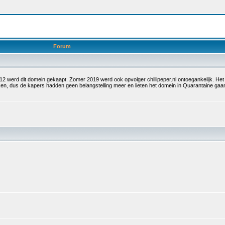
Forum
 2012 werd dit domein gekaapt. Zomer 2019 werd ook opvolger chillipeper.nl ontoegankelijk. H
olken, dus de kapers hadden geen belangstelling meer en lieten het domein in Quarantaine g