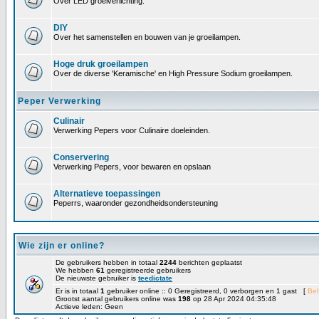
Over LED groeiverlichting.
DIY
Over het samenstellen en bouwen van je groeilampen.
Hoge druk groeilampen
Over de diverse 'Keramische' en High Pressure Sodium groeilampen.
Peper Verwerking
Culinair
Verwerking Pepers voor Culinaire doeleinden.
Conservering
Verwerking Pepers, voor bewaren en opslaan
Alternatieve toepassingen
Peperrs, waaronder gezondheidsondersteuning
Wie zijn er online?
De gebruikers hebben in totaal
2244
berichten geplaatst
We hebben
61
geregistreerde gebruikers
De nieuwste gebruiker is
teedictate
Er is in totaal
1
gebruiker online :: 0 Geregistreerd, 0 verborgen en 1 gast [
Be
Grootst aantal gebruikers online was
198
op 28 Apr 2024 04:35:48
Actieve leden: Geen