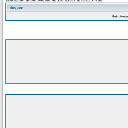
Deze lijst geeft de gebruikers weer die actief waren in de laatste 5 minuten
Inloggen
Gebruikers