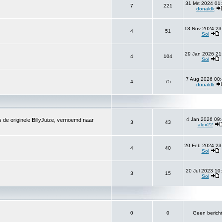
31 Mrt 2024 01
7
221
donaldk
18 Nov 2024 23
4
51
Sol
29 Jan 2026 21
4
104
Sol
7 Aug 2026 00:
4
75
donaldk
4 Jan 2026 09:
 de originele BillyJuize, vernoemd naar
3
43
alex22
20 Feb 2024 23
4
40
Sol
20 Jul 2023 10
3
15
Sol
0
0
Geen berich