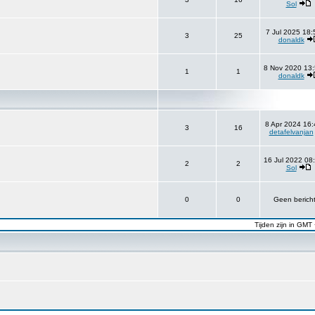
Sol
7 Jul 2025 18:
3
25
donaldk
8 Nov 2020 13:
1
1
donaldk
8 Apr 2024 16:
3
16
detafelvanjan
16 Jul 2022 08
2
2
Sol
0
0
Geen berich
Tijden zijn in GMT