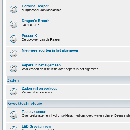
Carolina Reaper
Al bijna weer een klassieker.
Dragon´s Breath
De heetste?
Pepper X
De opvolger van de Reaper
Nieuwere soorten in het algemeen
Pepers in het algemeen
Voor vragen en discussie over pepers in het algemeen.
Zaden
Zaden ruil en verkoop
Zadenruil en verkoop.
Kweektechnologie
Teeltsystemen
Over teeltsystemen, hydro, soil-less medium, deep water culture, Deense pl
LED Groeilampen