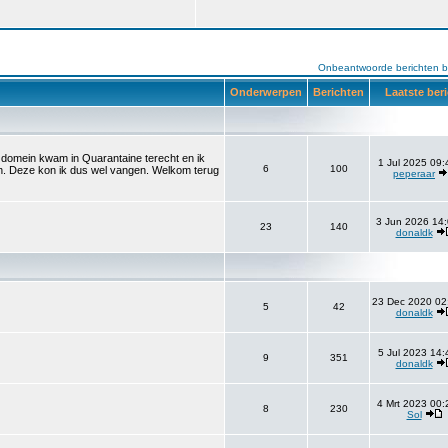
Onbeantwoorde berichten b
Onderwerpen
Berichten
Laatste ber
et domein kwam in Quarantaine terecht en ik
1 Jul 2025 09:
6
100
aan. Deze kon ik dus wel vangen. Welkom terug
peperaar
3 Jun 2026 14:
23
140
donaldk
23 Dec 2020 02
5
42
donaldk
5 Jul 2023 14:
9
351
donaldk
4 Mrt 2023 00:
8
230
Sol