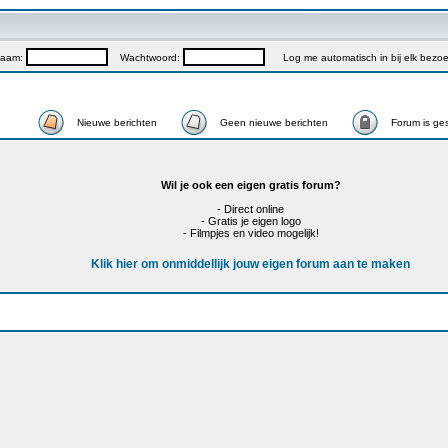
naam:
Wachtwoord:
Log me automatisch in bij elk bezo
Nieuwe berichten
Geen nieuwe berichten
Forum is ge
Wil je ook een eigen gratis forum?
- Direct online
- Gratis je eigen logo
- Filmpjes en video mogelijk!
Klik hier om onmiddellijk jouw eigen forum aan te maken