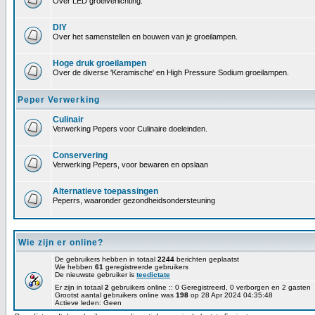
Over LED groeiverlichting.
DIY
Over het samenstellen en bouwen van je groeilampen.
Hoge druk groeilampen
Over de diverse 'Keramische' en High Pressure Sodium groeilampen.
Peper Verwerking
Culinair
Verwerking Pepers voor Culinaire doeleinden.
Conservering
Verwerking Pepers, voor bewaren en opslaan
Alternatieve toepassingen
Peperrs, waaronder gezondheidsondersteuning
Wie zijn er online?
De gebruikers hebben in totaal
2244
berichten geplaatst
We hebben
61
geregistreerde gebruikers
De nieuwste gebruiker is
teedictate
Er zijn in totaal
2
gebruikers online :: 0 Geregistreerd, 0 verborgen en 2 gasten
Grootst aantal gebruikers online was
198
op 28 Apr 2024 04:35:48
Actieve leden: Geen