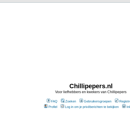
Chillipepers.nl
Voor liefhebbers en kwekers van Chillipepers
FAQ
Zoeken
Gebruikersgroepen
Registr
Profiel
Log in om je privéberichten te bekijken
In