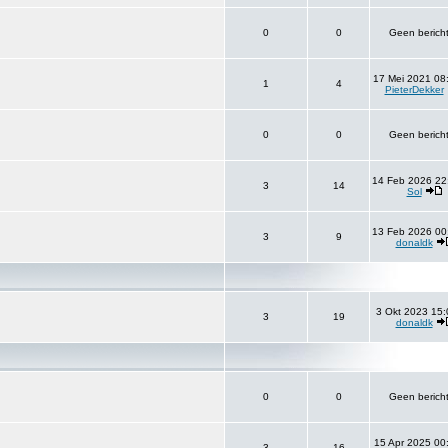
0
0
Geen berich
17 Mei 2021 08
1
4
PieterDekker
0
0
Geen berich
14 Feb 2026 22
3
14
Sol
13 Feb 2026 00
3
9
donaldk
3 Okt 2023 15:
3
19
donaldk
0
0
Geen berich
15 Apr 2025 00
3
16