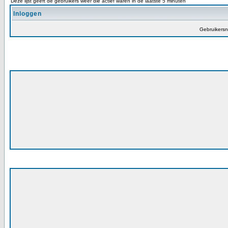
Deze lijst geeft de gebruikers weer die actief waren in de laatste 5 minuten
Inloggen
Gebruikers