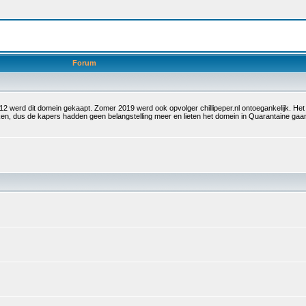
Forum
 2012 werd dit domein gekaapt. Zomer 2019 werd ook opvolger chillipeper.nl ontoegankelijk. H
olken, dus de kapers hadden geen belangstelling meer en lieten het domein in Quarantaine g