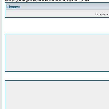
Deze lijst geeft de gebruikers weer die actief waren in de laatste 5 minuten
Inloggen
Gebruikers