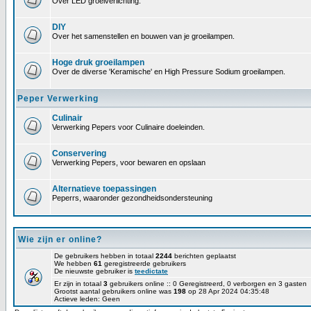
Over LED groeiverlichting.
DIY
Over het samenstellen en bouwen van je groeilampen.
Hoge druk groeilampen
Over de diverse 'Keramische' en High Pressure Sodium groeilampen.
Peper Verwerking
Culinair
Verwerking Pepers voor Culinaire doeleinden.
Conservering
Verwerking Pepers, voor bewaren en opslaan
Alternatieve toepassingen
Peperrs, waaronder gezondheidsondersteuning
Wie zijn er online?
De gebruikers hebben in totaal
2244
berichten geplaatst
We hebben
61
geregistreerde gebruikers
De nieuwste gebruiker is
teedictate
Er zijn in totaal
3
gebruikers online :: 0 Geregistreerd, 0 verborgen en 3 gasten
Grootst aantal gebruikers online was
198
op 28 Apr 2024 04:35:48
Actieve leden: Geen