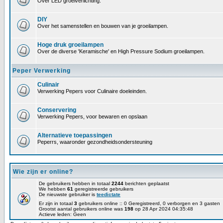
Over LED groeiverlichting.
DIY
Over het samenstellen en bouwen van je groeilampen.
Hoge druk groeilampen
Over de diverse 'Keramische' en High Pressure Sodium groeilampen.
Peper Verwerking
Culinair
Verwerking Pepers voor Culinaire doeleinden.
Conservering
Verwerking Pepers, voor bewaren en opslaan
Alternatieve toepassingen
Peperrs, waaronder gezondheidsondersteuning
Wie zijn er online?
De gebruikers hebben in totaal
2244
berichten geplaatst
We hebben
61
geregistreerde gebruikers
De nieuwste gebruiker is
teedictate
Er zijn in totaal
3
gebruikers online :: 0 Geregistreerd, 0 verborgen en 3 gasten
Grootst aantal gebruikers online was
198
op 28 Apr 2024 04:35:48
Actieve leden: Geen