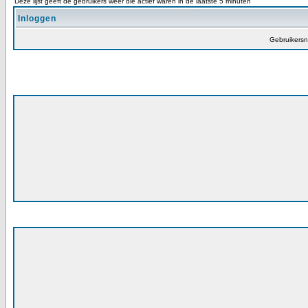
Deze lijst geeft de gebruikers weer die actief waren in de laatste 5 minuten
Inloggen
Gebruikers