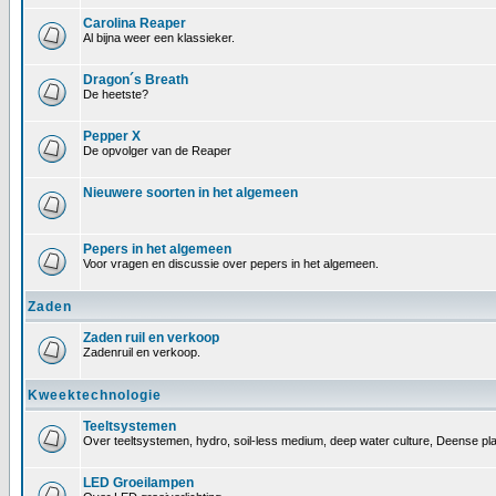
Carolina Reaper
Al bijna weer een klassieker.
Dragon´s Breath
De heetste?
Pepper X
De opvolger van de Reaper
Nieuwere soorten in het algemeen
Pepers in het algemeen
Voor vragen en discussie over pepers in het algemeen.
Zaden
Zaden ruil en verkoop
Zadenruil en verkoop.
Kweektechnologie
Teeltsystemen
Over teeltsystemen, hydro, soil-less medium, deep water culture, Deense pl
LED Groeilampen