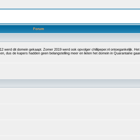
Forum
 2012 werd dit domein gekaapt. Zomer 2019 werd ook opvolger chillipeper.nl ontoegankelijk. H
olken, dus de kapers hadden geen belangstelling meer en lieten het domein in Quarantaine g