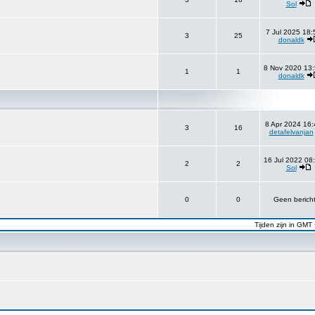
Sol
7 Jul 2025 18:
3
25
donaldk
8 Nov 2020 13:
1
1
donaldk
8 Apr 2024 16:
3
16
detafelvanjan
16 Jul 2022 08
2
2
Sol
0
0
Geen berich
Tijden zijn in GMT