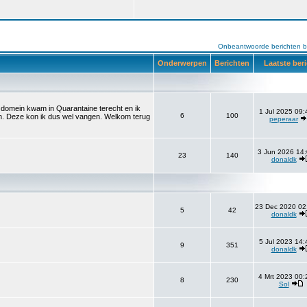
Onbeantwoorde berichten b
Onderwerpen
Berichten
Laatste ber
et domein kwam in Quarantaine terecht en ik
1 Jul 2025 09:
6
100
aan. Deze kon ik dus wel vangen. Welkom terug
peperaar
3 Jun 2026 14:
23
140
donaldk
23 Dec 2020 02
5
42
donaldk
5 Jul 2023 14:
9
351
donaldk
4 Mrt 2023 00:
8
230
Sol