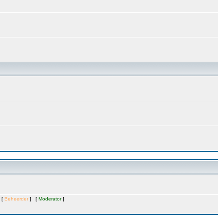
 [
Beheerder
] [
Moderator
]