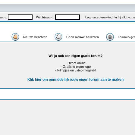
naam:
Wachtwoord:
Log me automatisch in bij elk bezo
Nieuwe berichten
Geen nieuwe berichten
Forum is ge
Wil je ook een eigen gratis forum?
- Direct online
- Gratis je eigen logo
- Filmpjes en video mogelijk!
Klik hier om onmiddellijk jouw eigen forum aan te maken