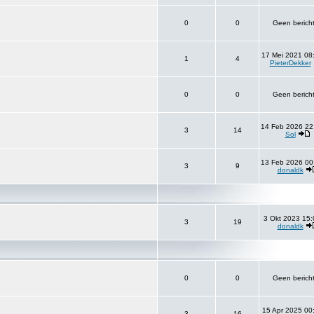
0
0
Geen berich
17 Mei 2021 08
1
4
PieterDekker
0
0
Geen berich
14 Feb 2026 22
3
14
Sol
13 Feb 2026 00
3
9
donaldk
3 Okt 2023 15:
3
19
donaldk
0
0
Geen berich
15 Apr 2025 00
3
16