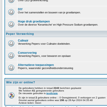
Over LED groeiverlichting.
DIY
Over het samenstellen en bouwen van je groeilampen.
Hoge druk groeilampen
Over de diverse 'Keramische' en High Pressure Sodium groeilampen.
Peper Verwerking
Culinair
Verwerking Pepers voor Culinaire doeleinden.
Conservering
Verwerking Pepers, voor bewaren en opslaan
Alternatieve toepassingen
Peperrs, waaronder gezondheidsondersteuning
Wie zijn er online?
De gebruikers hebben in totaal
2243
berichten geplaatst
We hebben
61
geregistreerde gebruikers
De nieuwste gebruiker is
teedictate
Er zijn in totaal
2
gebruikers online :: 0 Geregistreerd, 0 verborgen en 2 gasten
Grootst aantal gebruikers online was
198
op 28 Apr 2024 04:35:48
Actieve leden: Geen