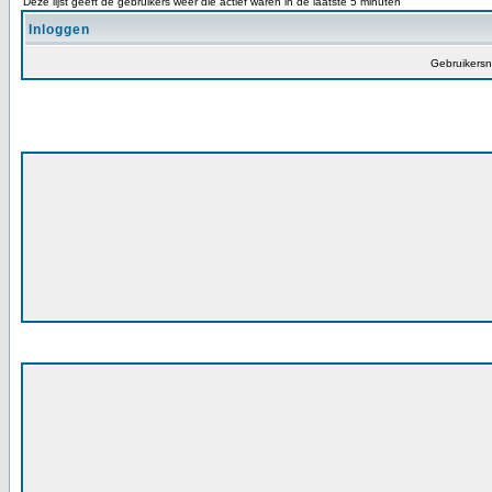
Deze lijst geeft de gebruikers weer die actief waren in de laatste 5 minuten
Inloggen
Gebruikers