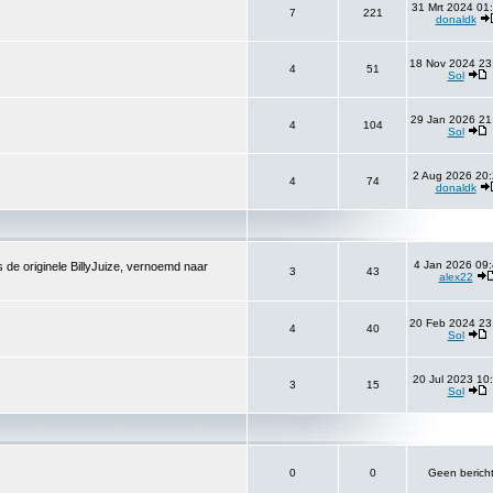
31 Mrt 2024 01
7
221
donaldk
18 Nov 2024 23
4
51
Sol
29 Jan 2026 21
4
104
Sol
2 Aug 2026 20:
4
74
donaldk
4 Jan 2026 09:
 de originele BillyJuize, vernoemd naar
3
43
alex22
20 Feb 2024 23
4
40
Sol
20 Jul 2023 10
3
15
Sol
0
0
Geen berich