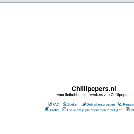
Chillipepers.nl
Voor liefhebbers en kwekers van Chillipepers
FAQ
Zoeken
Gebruikersgroepen
Registr
Profiel
Log in om je privéberichten te bekijken
In