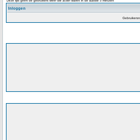
Deze lijst geeft de gebruikers weer die actief waren in de laatste 5 minuten
Inloggen
Gebruikers