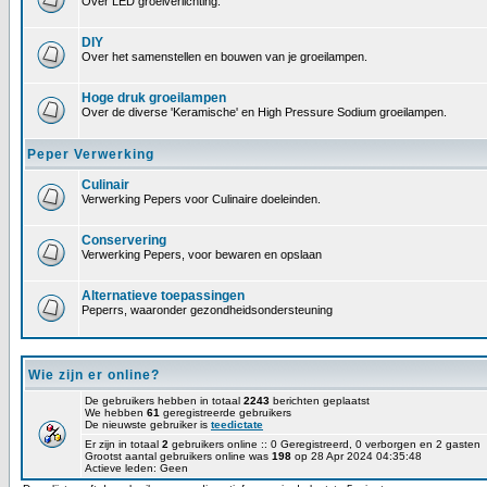
Over LED groeiverlichting.
DIY
Over het samenstellen en bouwen van je groeilampen.
Hoge druk groeilampen
Over de diverse 'Keramische' en High Pressure Sodium groeilampen.
Peper Verwerking
Culinair
Verwerking Pepers voor Culinaire doeleinden.
Conservering
Verwerking Pepers, voor bewaren en opslaan
Alternatieve toepassingen
Peperrs, waaronder gezondheidsondersteuning
Wie zijn er online?
De gebruikers hebben in totaal
2243
berichten geplaatst
We hebben
61
geregistreerde gebruikers
De nieuwste gebruiker is
teedictate
Er zijn in totaal
2
gebruikers online :: 0 Geregistreerd, 0 verborgen en 2 gasten
Grootst aantal gebruikers online was
198
op 28 Apr 2024 04:35:48
Actieve leden: Geen