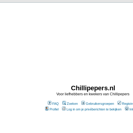
Chillipepers.nl
Voor liefhebbers en kwekers van Chillipepers
FAQ
Zoeken
Gebruikersgroepen
Registr
Profiel
Log in om je privéberichten te bekijken
In