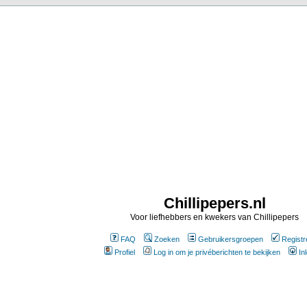
Chillipepers.nl
Voor liefhebbers en kwekers van Chillipepers
FAQ
Zoeken
Gebruikersgroepen
Registr
Profiel
Log in om je privéberichten te bekijken
In