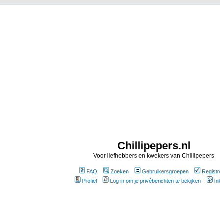
Chillipepers.nl
Voor liefhebbers en kwekers van Chillipepers
FAQ
Zoeken
Gebruikersgroepen
Registr
Profiel
Log in om je privéberichten te bekijken
In