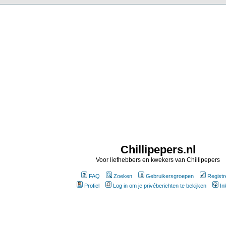
Chillipepers.nl
Voor liefhebbers en kwekers van Chillipepers
FAQ
Zoeken
Gebruikersgroepen
Registr
Profiel
Log in om je privéberichten te bekijken
In