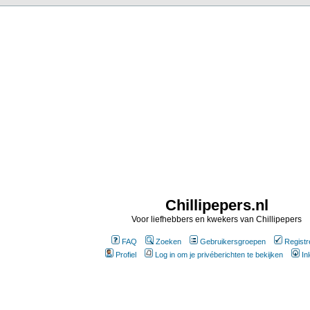
Chillipepers.nl
Voor liefhebbers en kwekers van Chillipepers
FAQ
Zoeken
Gebruikersgroepen
Registr
Profiel
Log in om je privéberichten te bekijken
In