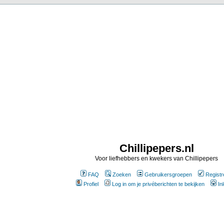
Chillipepers.nl
Voor liefhebbers en kwekers van Chillipepers
FAQ
Zoeken
Gebruikersgroepen
Registr
Profiel
Log in om je privéberichten te bekijken
In