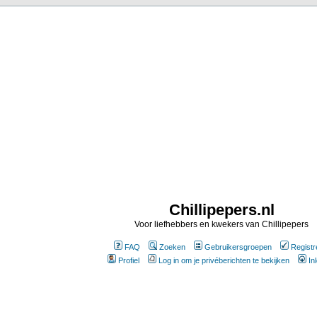
Chillipepers.nl
Voor liefhebbers en kwekers van Chillipepers
FAQ
Zoeken
Gebruikersgroepen
Registr
Profiel
Log in om je privéberichten te bekijken
In