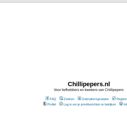
Chillipepers.nl
Voor liefhebbers en kwekers van Chillipepers
FAQ
Zoeken
Gebruikersgroepen
Registr
Profiel
Log in om je privéberichten te bekijken
In