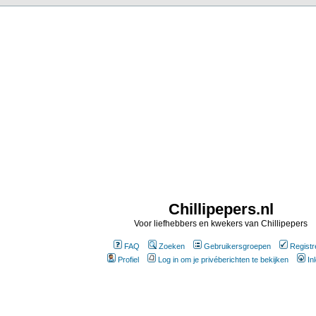
Chillipepers.nl
Voor liefhebbers en kwekers van Chillipepers
FAQ
Zoeken
Gebruikersgroepen
Registr
Profiel
Log in om je privéberichten te bekijken
In