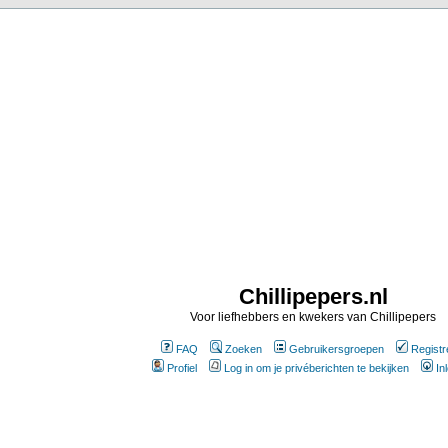
Chillipepers.nl
Voor liefhebbers en kwekers van Chillipepers
FAQ
Zoeken
Gebruikersgroepen
Registr
Profiel
Log in om je privéberichten te bekijken
In