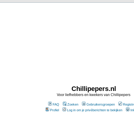
Chillipepers.nl
Voor liefhebbers en kwekers van Chillipepers
FAQ
Zoeken
Gebruikersgroepen
Registr
Profiel
Log in om je privéberichten te bekijken
In