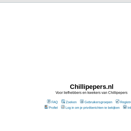
Chillipepers.nl
Voor liefhebbers en kwekers van Chillipepers
FAQ
Zoeken
Gebruikersgroepen
Registr
Profiel
Log in om je privéberichten te bekijken
In